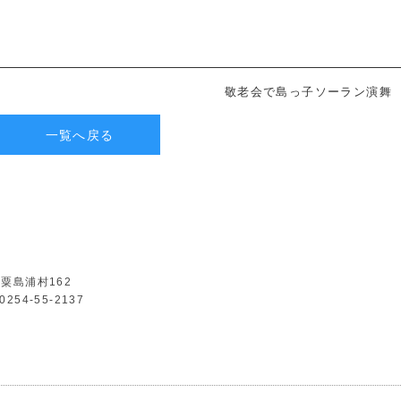
敬老会で島っ子ソーラン演舞
一覧へ戻る
郡粟島浦村162
0254-55-2137