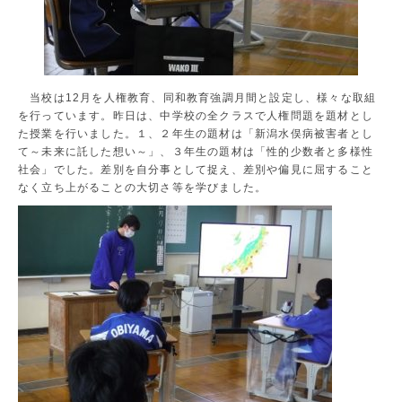
当校は12月を人権教育、同和教育強調月間と設定し、様々な取組
を行っています。昨日は、中学校の全クラスで人権問題を題材とし
た授業を行いました。１、２年生の題材は「新潟水俣病被害者とし
て～未来に託した想い～」、３年生の題材は「性的少数者と多様性
社会」でした。差別を自分事として捉え、差別や偏見に屈すること
なく立ち上がることの大切さ等を学びました。