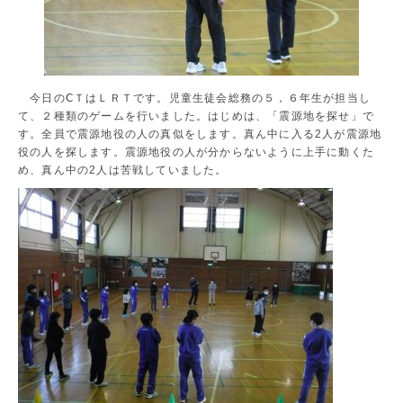
今日のⅭＴはＬＲＴです。児童生徒会総務の５，６年生が担当し
て、２種類のゲームを行いました。はじめは、「震源地を探せ」で
す。全員で震源地役の人の真似をします。真ん中に入る2人が震源地
役の人を探します。震源地役の人が分からないように上手に動くた
め、真ん中の2人は苦戦していました。