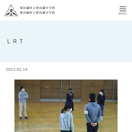
MENU
ＬＲＴ
2022.02.14