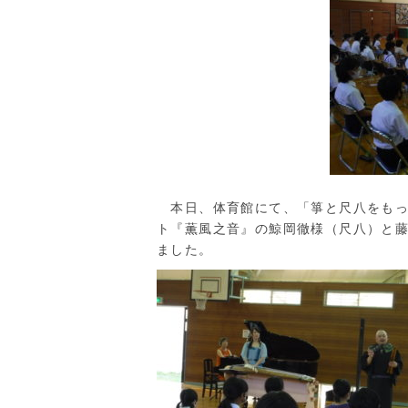
本日、体育館にて、「箏と尺八をもっ
ト『薫風之音』の鯨岡徹様（尺八）と
ました。